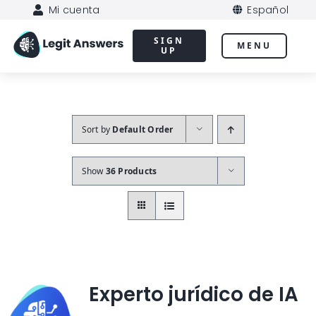
Skip
Mi cuenta
Español
to
content
SIGN
MENU
UP
Sort by
Default Order
Show
36 Products
Experto jurídico de IA